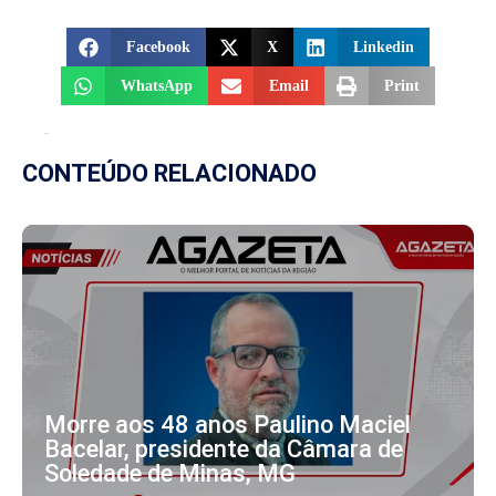
Facebook
X
Linkedin
WhatsApp
Email
Print
CONTEÚDO RELACIONADO
Morre aos 48 anos Paulino Maciel
Bacelar, presidente da Câmara de
Soledade de Minas, MG