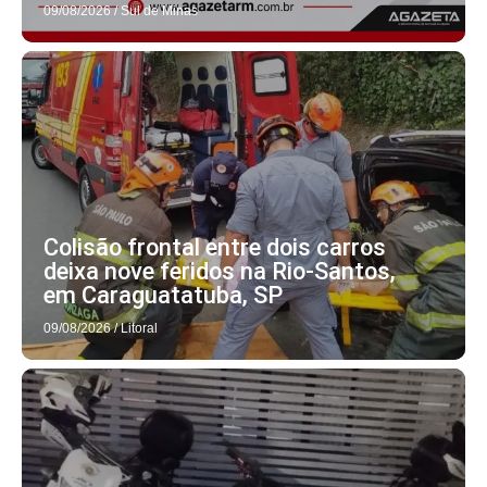
09/08/2026
/
Sul de Minas
Colisão frontal entre dois carros
deixa nove feridos na Rio-Santos,
em Caraguatatuba, SP
09/08/2026
/
Litoral