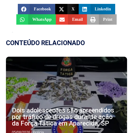
Facebook
X
Linkedin
WhatsApp
Email
Print
CONTEÚDO RELACIONADO
Dois adolescentes são apreendidos
por tráfico de drogas durante ação
da Força Tática em Aparecida, SP
05/08/2026
/
Polícia