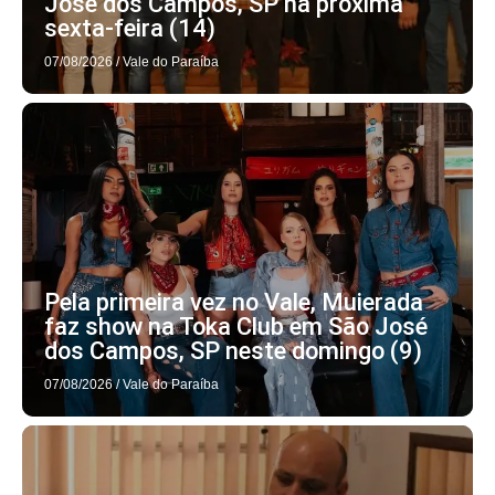
José dos Campos, SP na próxima
sexta-feira (14)
07/08/2026
/
Vale do Paraíba
Pela primeira vez no Vale, Muierada
faz show na Toka Club em São José
dos Campos, SP neste domingo (9)
07/08/2026
/
Vale do Paraíba