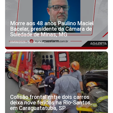
Morre aos 48 anos Paulino Maciel
Bacelar, presidente da Câmara de
Soledade de Minas, MG
09/08/2026
/
Sul de Minas
Colisão frontal entre dois carros
deixa nove feridos na Rio-Santos,
em Caraguatatuba, SP