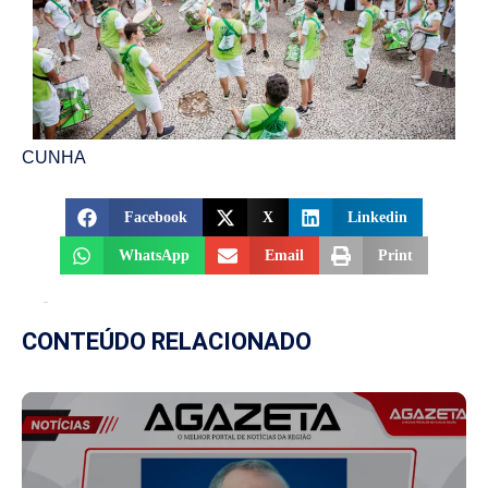
CUNHA
Facebook
X
Linkedin
WhatsApp
Email
Print
CONTEÚDO RELACIONADO