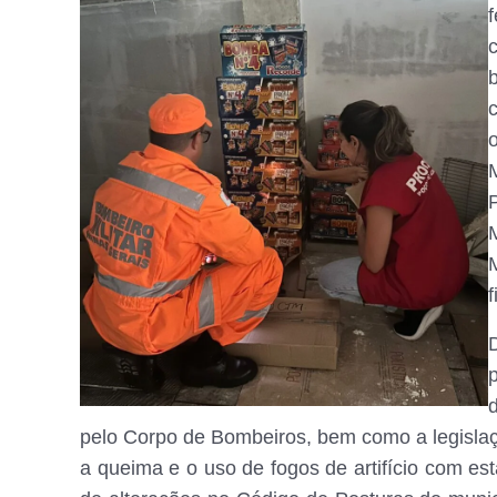
M
f
pelo Corpo de Bombeiros, bem como a legislaçã
a queima e o uso de fogos de artifício com est