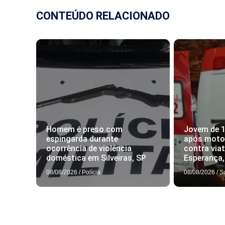
CONTEÚDO RELACIONADO
Homem é preso com
Jovem de 
espingarda durante
após motoc
ocorrência de violência
contra via
doméstica em Silveiras, SP
Esperança
08/08/2026
/
Polícia
08/08/2026
/
S