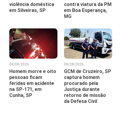
violência doméstica
contra viatura da PM
em Silveiras, SP
em Boa Esperança,
MG
08/08/2026
08/08/2026
Homem morre e oito
GCM de Cruzeiro, SP
pessoas ficam
captura homem
feridas em acidente
procurado pela
na SP-171, em
Justiça durante
Cunha, SP
retorno de missão
da Defesa Civil