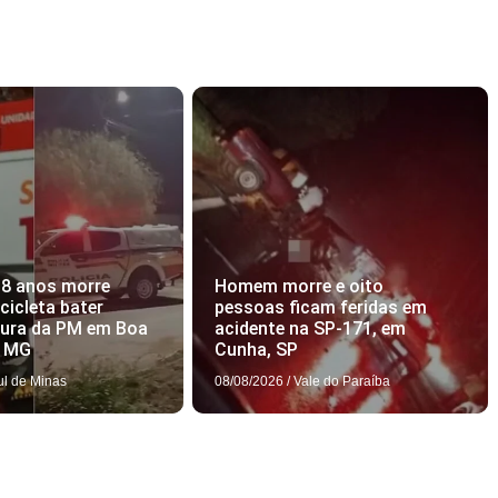
18 anos morre
Homem morre e oito
icleta bater
pessoas ficam feridas em
tura da PM em Boa
acidente na SP-171, em
, MG
Cunha, SP
ul de Minas
08/08/2026
/
Vale do Paraíba