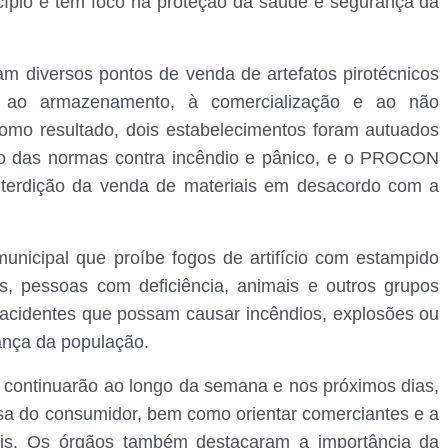
cípio e tem foco na proteção da saúde e segurança da
am diversos pontos de venda de artefatos pirotécnicos
as ao armazenamento, à comercialização e ao não
omo resultado, dois estabelecimentos foram autuados
o das normas contra incêndio e pânico, e o PROCON
interdição da venda de materiais em desacordo com a
unicipal que proíbe fogos de artifício com estampido
as, pessoas com deficiência, animais e outros grupos
e acidentes que possam causar incêndios, explosões ou
ança da população.
es continuarão ao longo da semana e nos próximos dias,
esa do consumidor, bem como orientar comerciantes e a
gais. Os órgãos também destacaram a importância da