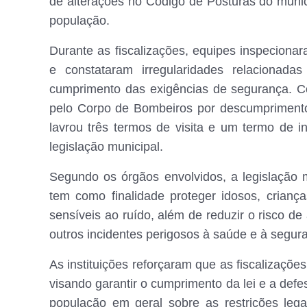
de alterações no Código de Posturas do muni
população.
Durante as fiscalizações, equipes inspecionar
e constataram irregularidades relacionad
cumprimento das exigências de segurança. C
pelo Corpo de Bombeiros por descumpriment
lavrou três termos de visita e um termo de 
legislação municipal.
Segundo os órgãos envolvidos, a legislação m
tem como finalidade proteger idosos, crianç
sensíveis ao ruído, além de reduzir o risco d
outros incidentes perigosos à saúde e à segur
As instituições reforçaram que as fiscalizaçõ
visando garantir o cumprimento da lei e a def
população em geral sobre as restrições le