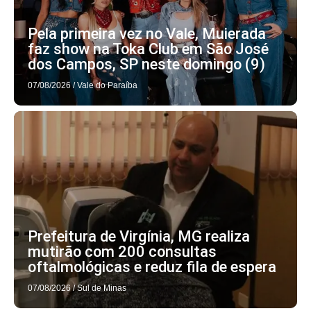
Pela primeira vez no Vale, Muierada
faz show na Toka Club em São José
dos Campos, SP neste domingo (9)
07/08/2026
/
Vale do Paraíba
Prefeitura de Virgínia, MG realiza
mutirão com 200 consultas
oftalmológicas e reduz fila de espera
07/08/2026
/
Sul de Minas