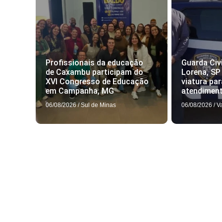
Profissionais da educação
Guarda Civi
de Caxambu participam do
Lorena, SP
XVI Congresso de Educação
viatura par
em Campanha, MG
atendimen
06/08/2026
/
Sul de Minas
06/08/2026
/
V