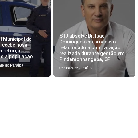
STJ absolve Dr. Isael
l Municipal de
Domingues em processo
 recebe nova
relacionado a contratação
a reforçar
realizada durante gestão em
to à população
Pindamonhangaba, SP
ale do Paraíba
06/08/2026
/
Política