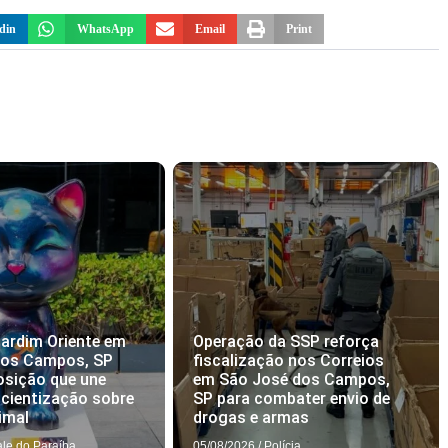
din
WhatsApp
Email
Print
ardim Oriente em
Operação da SSP reforça
dos Campos, SP
fiscalização nos Correios
osição que une
em São José dos Campos,
scientização sobre
SP para combater envio de
imal
drogas e armas
ale do Paraíba
05/08/2026
/
Polícia