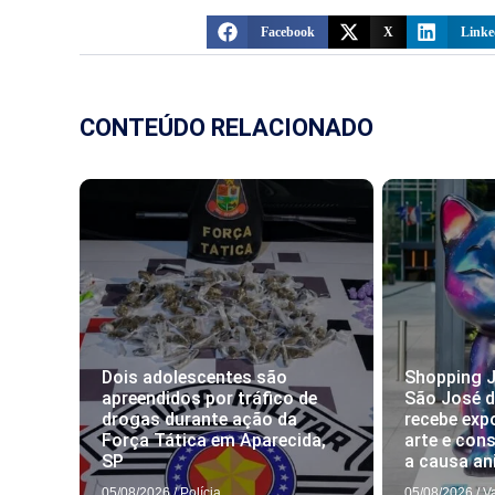
Facebook
X
Linke
CONTEÚDO RELACIONADO
Dois adolescentes são
Shopping J
apreendidos por tráfico de
São José 
drogas durante ação da
recebe exp
Força Tática em Aparecida,
arte e con
SP
a causa an
05/08/2026
/
Polícia
05/08/2026
/
V