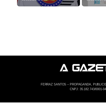
FERRAZ SANTOS – PROPAGANDA, PUBLICI
CNPJ: 35.182.743/0001-0