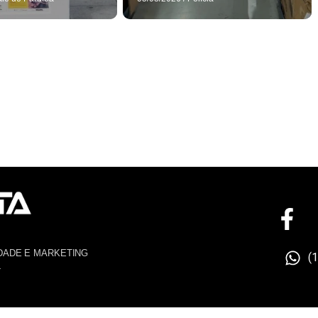
DADE E MARKETING
(
4