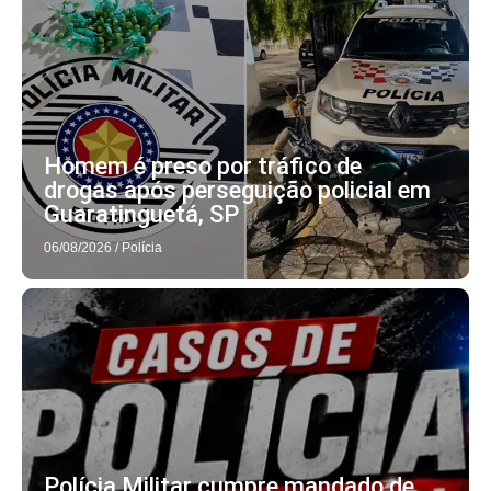
Homem é preso por tráfico de
drogas após perseguição policial em
Guaratinguetá, SP
06/08/2026
/
Polícia
Polícia Militar cumpre mandado de