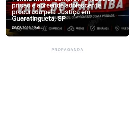
prisão e apreende adolescente
procurada pela Justiça em
Guaratinguetá, SP
06/08/2026
/
Polícia
PROPAGANDA