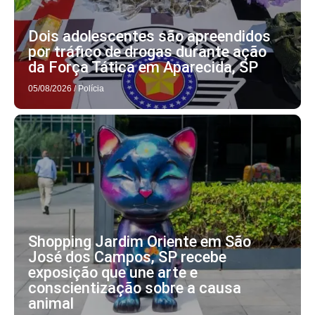
Dois adolescentes são apreendidos
por tráfico de drogas durante ação
da Força Tática em Aparecida, SP
05/08/2026
/
Polícia
Shopping Jardim Oriente em São
José dos Campos, SP recebe
exposição que une arte e
conscientização sobre a causa
animal