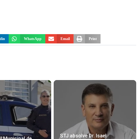
din
WhatsApp
Email
Print
STJ absolve Dr. Isael
l Municipal de