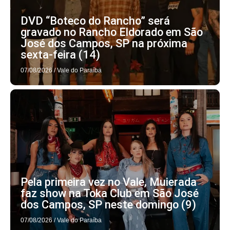
DVD “Boteco do Rancho” será
gravado no Rancho Eldorado em São
José dos Campos, SP na próxima
sexta-feira (14)
07/08/2026
/
Vale do Paraíba
Pela primeira vez no Vale, Muierada
faz show na Toka Club em São José
dos Campos, SP neste domingo (9)
07/08/2026
/
Vale do Paraíba