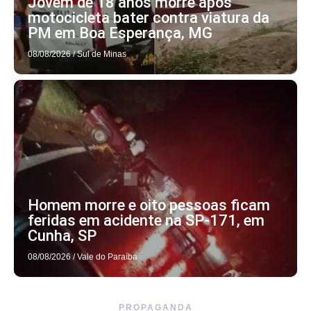
Jovem de 18 anos morre após
motocicleta bater contra viatura da
PM em Boa Esperança, MG
08/08/2026
/
Sul de Minas
Homem morre e oito pessoas ficam
feridas em acidente na SP-171, em
Cunha, SP
08/08/2026
/
Vale do Paraíba
PROPAGANDA