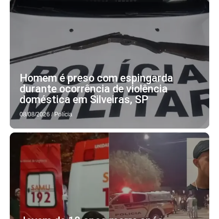
Homem é preso com espingarda
durante ocorrência de violência
doméstica em Silveiras, SP
08/08/2026
/
Polícia