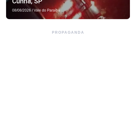
Cunha, SP
08/08/2026
/
Vale do Paraíba
PROPAGANDA