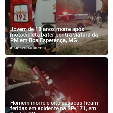
Jovem de 18 anos morre após
motocicleta bater contra viatura da
PM em Boa Esperança, MG
08/08/2026
/
Sul de Minas
Homem morre e oito pessoas ficam
feridas em acidente na SP-171, em