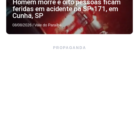
Homem morre e oito pessoas ficam
feridas em acidente na SP-171, em
Cunha, SP
08/08/2026
/
Vale do Paraíba
PROPAGANDA