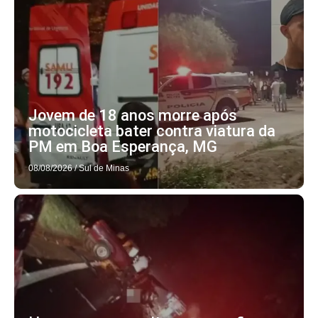
Jovem de 18 anos morre após
motocicleta bater contra viatura da
PM em Boa Esperança, MG
08/08/2026
/
Sul de Minas