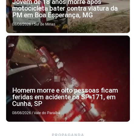
Jovem de 18 anos morre após
motocicleta bater contra viatura da
PM em Boa Esperança, MG
08/08/2026
/
Sul de Minas
Homem morre e oito pessoas ficam
feridas em acidente na SP-171, em
Cunha, SP
08/08/2026
/
Vale do Paraíba
PROPAGANDA