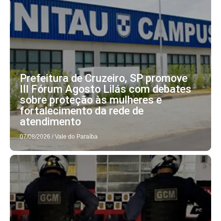
Prefeitura de Cruzeiro, SP promove
III Fórum Agosto Lilás com debates
sobre proteção às mulheres e
fortalecimento da rede de
atendimento
07/08/2026
/
Vale do Paraíba