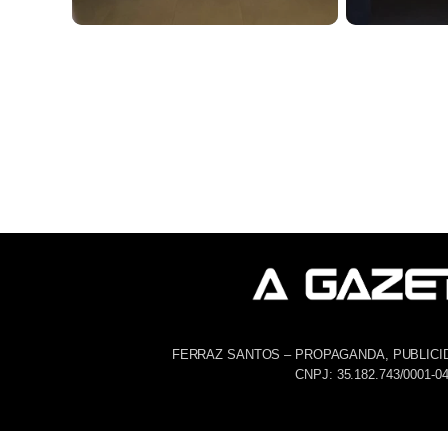
FERRAZ SANTOS – PROPAGANDA, PUBLICI
CNPJ: 35.182.743/0001-0