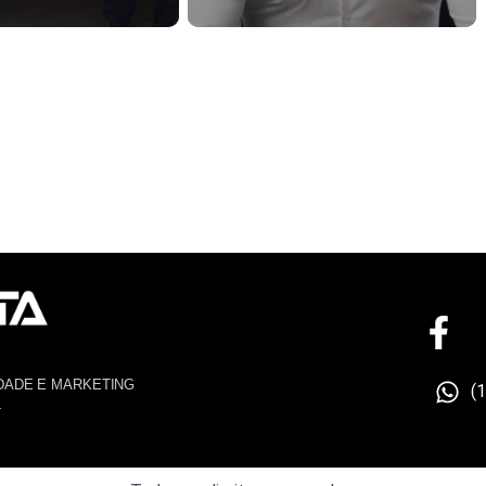
DADE E MARKETING
(
4