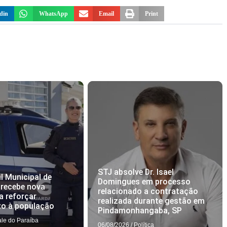
din
WhatsApp
Email
Print
STJ absolve Dr. Isael
l Municipal de
Domingues em processo
 recebe nova
relacionado a contratação
a reforçar
realizada durante gestão em
to à população
Pindamonhangaba, SP
ale do Paraíba
06/08/2026
/
Política