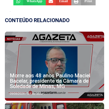
WhatsApp
Email
Print
CONTEÚDO RELACIONADO
Morre aos 48 anos Paulino Maciel
Bacelar, presidente da Câmara de
Soledade de Minas, MG
09/08/2026
/
Sul de Minas