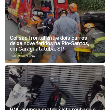
Colisão frontal entre dois carros
deixa nove feridos na Rio-Santos,
em Caraguatatuba, SP
09/08/2026
/
Litoral
PM recupera motocicleta roubada e