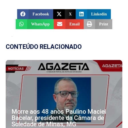
Facebook
X
Linkedin
WhatsApp
Email
Print
CONTEÚDO RELACIONADO
Morre aos 48 anos Paulino Maciel
Bacelar, presidente da Câmara de
Soledade de Minas, MG