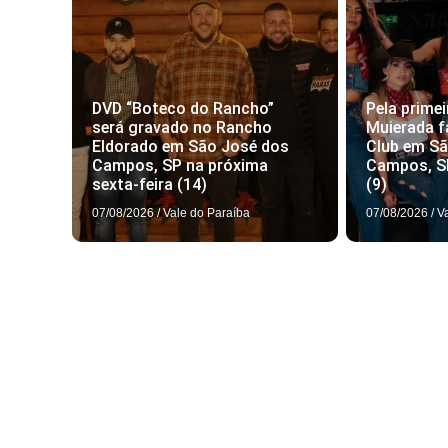
DVD “Boteco do Rancho”
Pela primei
será gravado no Rancho
Muierada f
Eldorado em São José dos
Club em S
Campos, SP na próxima
Campos, S
sexta-feira (14)
(9)
07/08/2026
/
Vale do Paraíba
07/08/2026
/
V