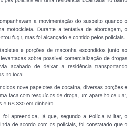
ipes policiais em uma residência localizada no bairro
acompanhavam a movimentação do suspeito quando o
a motocicleta. Durante a tentativa de abordagem, o
u fugir, mas foi alcançado e contido pelos policiais.
 tabletes e porções de maconha escondidos junto ao
 levantadas sobre possível comercialização de drogas
ia acabado de deixar a residência transportando
as no local.
ndidos nove papelotes de cocaína, diversas porções e
uma faca com resquícios de droga, um aparelho celular,
es e R$ 330 em dinheiro.
 foi apreendida, já que, segundo a Polícia Militar, o
Ainda de acordo com os policiais, foi constatado que o