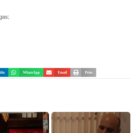
gas;
din
WhatsApp
Email
Print