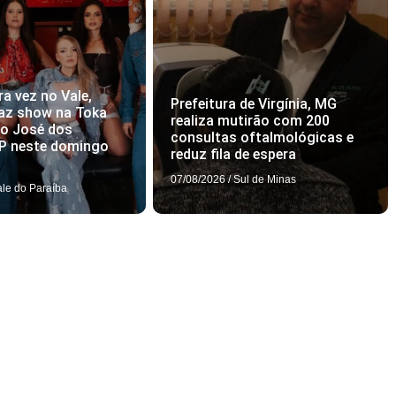
ra vez no Vale,
Prefeitura de Virgínia, MG
az show na Toka
realiza mutirão com 200
ão José dos
consultas oftalmológicas e
P neste domingo
reduz fila de espera
07/08/2026
/
Sul de Minas
ale do Paraíba