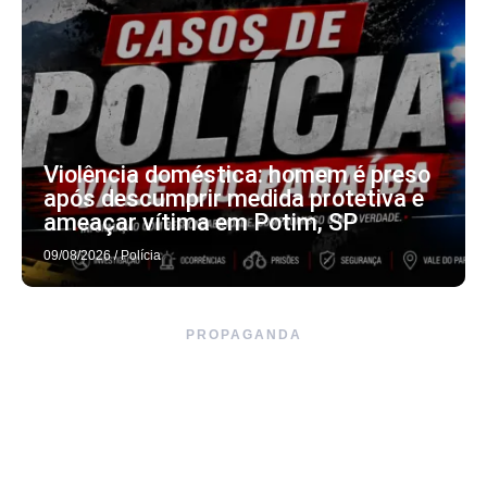
Violência doméstica: homem é preso
após descumprir medida protetiva e
ameaçar vítima em Potim, SP
09/08/2026
/
Polícia
PROPAGANDA