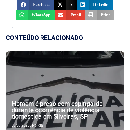
Facebook
X
Linkedin
WhatsApp
Email
Print
CONTEÚDO RELACIONADO
Homem é preso com espingarda
durante ocorrência de violência
doméstica em Silveiras, SP
08/08/2026
/
Polícia