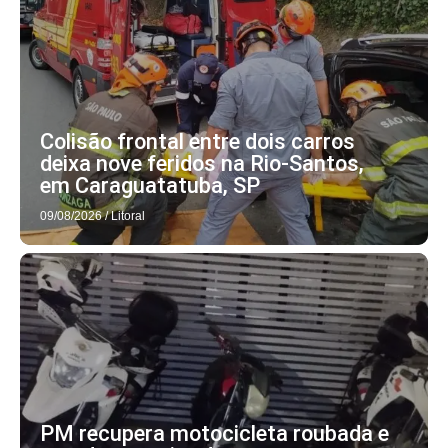
Colisão frontal entre dois carros
deixa nove feridos na Rio-Santos,
em Caraguatatuba, SP
09/08/2026
/
Litoral
PM recupera motocicleta roubada e