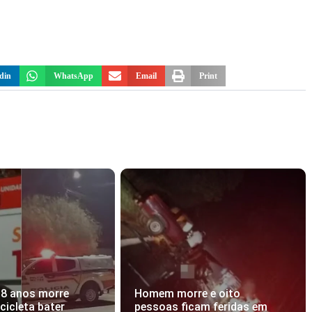
din
WhatsApp
Email
Print
18 anos morre
Homem morre e oito
icleta bater
pessoas ficam feridas em