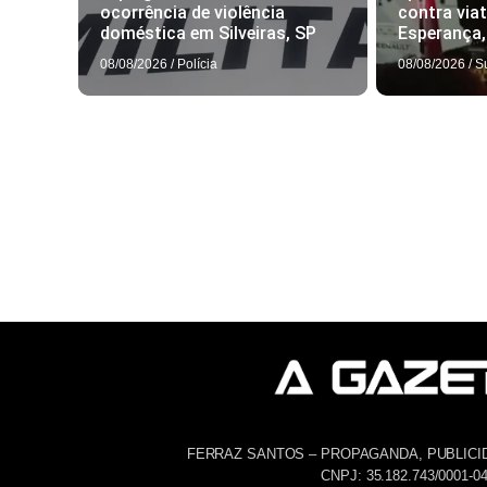
ocorrência de violência
contra via
doméstica em Silveiras, SP
Esperança
08/08/2026
/
Polícia
08/08/2026
/
S
FERRAZ SANTOS – PROPAGANDA, PUBLICI
CNPJ: 35.182.743/0001-0