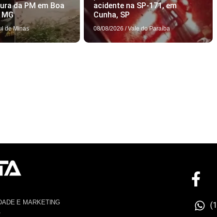
tura da PM em Boa
acidente na SP-171, em
, MG
Cunha, SP
ul de Minas
08/08/2026
/
Vale do Paraíba
DADE E MARKETING
(
4