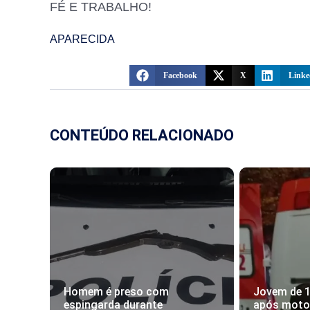
FÉ E TRABALHO!
APARECIDA
Facebook
X
Linke
CONTEÚDO RELACIONADO
Homem é preso com
Jovem de 
espingarda durante
após motoc