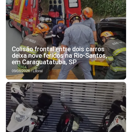
Colisão frontal entre dois carros
deixa nove feridos na Rio-Santos,
em Caraguatatuba, SP
09/08/2026
/
Litoral