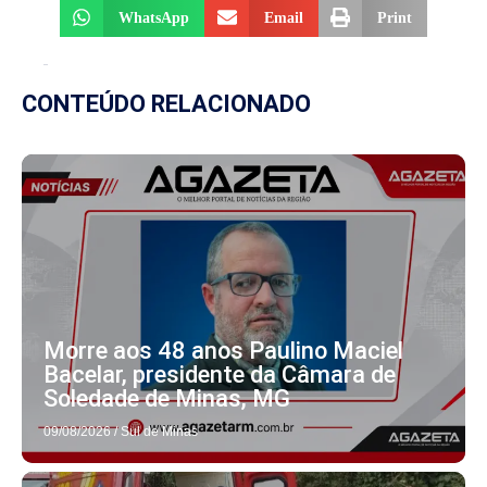
WhatsApp
Email
Print
CONTEÚDO RELACIONADO
Morre aos 48 anos Paulino Maciel
Bacelar, presidente da Câmara de
Soledade de Minas, MG
09/08/2026
/
Sul de Minas