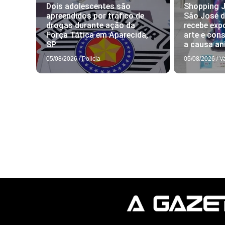
Dois adolescentes são
Shopping J
apreendidos por tráfico de
São José 
drogas durante ação da
recebe exp
Força Tática em Aparecida,
arte e con
SP
a causa an
05/08/2026
/
Polícia
05/08/2026
/
V