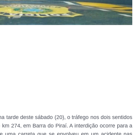
na tarde deste sábado (20), o tráfego nos dois sentidos
 km 274, em Barra do Piraí. A interdição ocorre para a
e uma carreta que se envolveu em um acidente nas