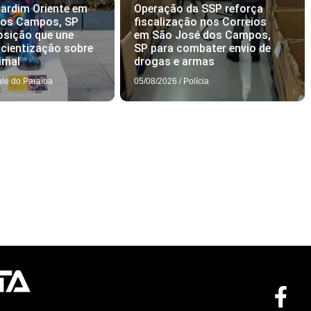
ardim Oriente em
Operação da SSP reforça
dos Campos, SP
fiscalização nos Correios
osição que une
em São José dos Campos,
scientização sobre
SP para combater envio de
imal
drogas e armas
ale do Paraíba
05/08/2026
/
Polícia