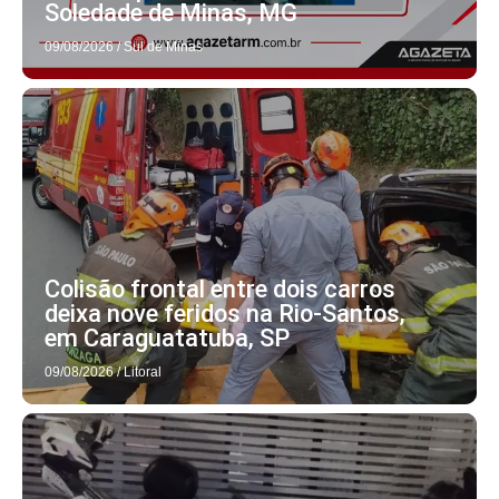
Soledade de Minas, MG
09/08/2026
/
Sul de Minas
Colisão frontal entre dois carros
deixa nove feridos na Rio-Santos,
em Caraguatatuba, SP
09/08/2026
/
Litoral