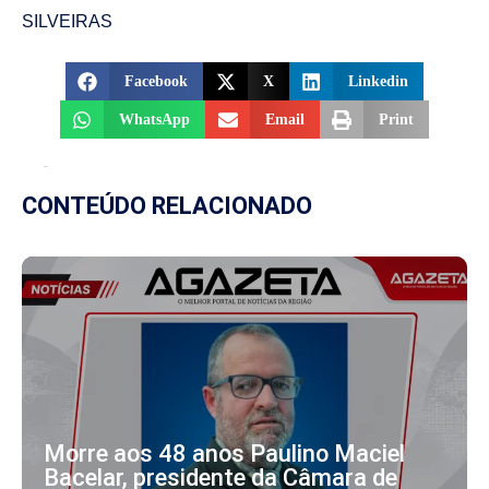
SILVEIRAS
Facebook
X
Linkedin
WhatsApp
Email
Print
CONTEÚDO RELACIONADO
Morre aos 48 anos Paulino Maciel
Bacelar, presidente da Câmara de