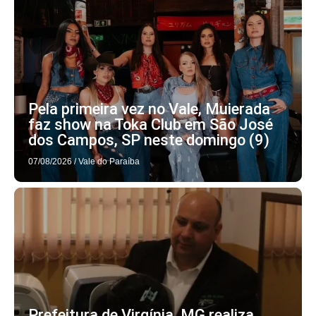
Pela primeira vez no Vale, Muierada
faz show na Toka Club em São José
dos Campos, SP neste domingo (9)
07/08/2026
/
Vale do Paraíba
Prefeitura de Virgínia, MG realiza