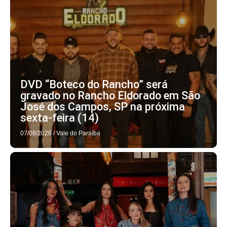
DVD “Boteco do Rancho” será
gravado no Rancho Eldorado em São
José dos Campos, SP na próxima
sexta-feira (14)
07/08/2026
/
Vale do Paraíba