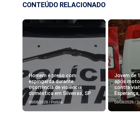
CONTEÚDO RELACIONADO
Homem é preso com
Jovem de 
espingarda durante
após motoc
ocorrência de violência
contra via
doméstica em Silveiras, SP
Esperança
08/08/2026
/
Polícia
08/08/2026
/
S