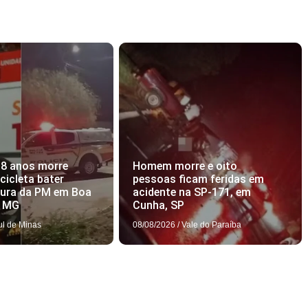
18 anos morre
Homem morre e oito
icleta bater
pessoas ficam feridas em
tura da PM em Boa
acidente na SP-171, em
, MG
Cunha, SP
ul de Minas
08/08/2026
/
Vale do Paraíba