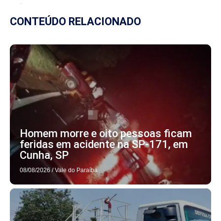
CONTEÚDO RELACIONADO
Homem morre e oito pessoas ficam
feridas em acidente na SP-171, em
Cunha, SP
08/08/2026
/
Vale do Paraíba