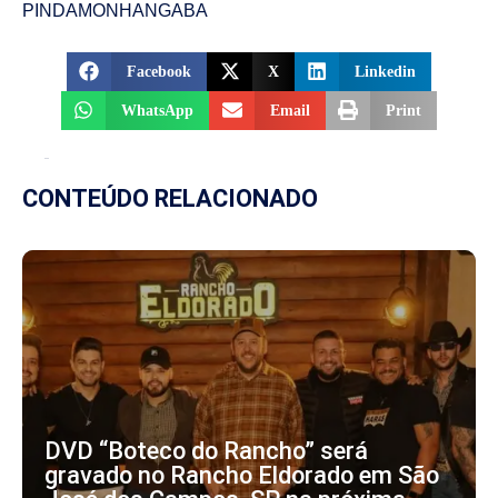
PINDAMONHANGABA
Facebook
X
Linkedin
WhatsApp
Email
Print
CONTEÚDO RELACIONADO
DVD “Boteco do Rancho” será
gravado no Rancho Eldorado em São