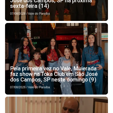
José dos Campos, SP na próxima
sexta-feira (14)
07/08/2026
/
Vale do Paraíba
Pela primeira vez no Vale, Muierada
faz show na Toka Club em São José
dos Campos, SP neste domingo (9)
07/08/2026
/
Vale do Paraíba