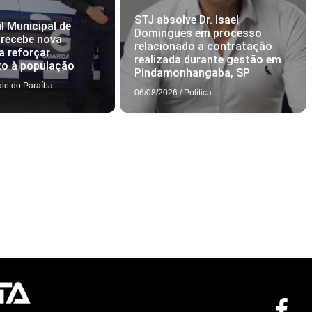
STJ absolve Dr. Isael
l Municipal de
Domingues em processo
 recebe nova
relacionado a contratação
a reforçar
realizada durante gestão em
to à população
Pindamonhangaba, SP
ale do Paraíba
06/08/2026
/
Política