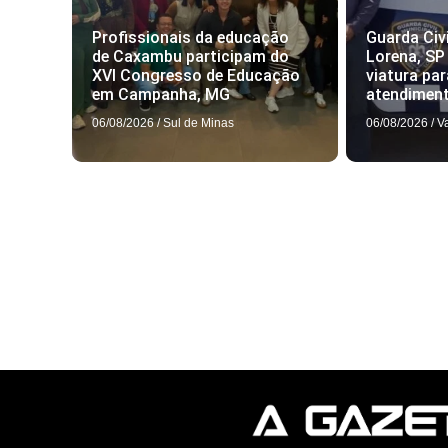
Profissionais da educação
Guarda Civi
de Caxambu participam do
Lorena, SP
XVI Congresso de Educação
viatura par
em Campanha, MG
atendimen
06/08/2026
/
Sul de Minas
06/08/2026
/
V