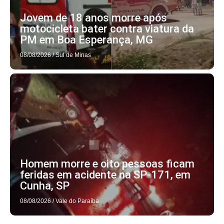
Jovem de 18 anos morre após
motocicleta bater contra viatura da
PM em Boa Esperança, MG
08/08/2026
/
Sul de Minas
Homem morre e oito pessoas ficam
feridas em acidente na SP-171, em
Cunha, SP
08/08/2026
/
Vale do Paraíba