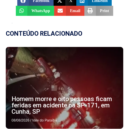
Facebook
X
Linkedin
WhatsApp
Email
Print
CONTEÚDO RELACIONADO
Homem morre e oito pessoas ficam
feridas em acidente na SP-171, em
Cunha, SP
08/08/2026
/
Vale do Paraíba