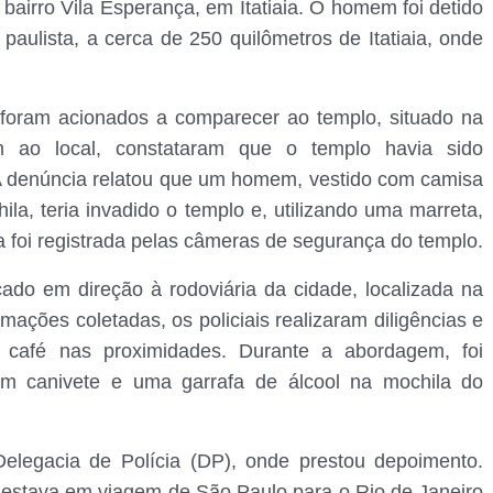
 bairro Vila Esperança, em Itatiaia. O homem foi detido
aulista, a cerca de 250 quilômetros de Itatiaia, onde
s foram acionados a comparecer ao templo, situado na
ao local, constataram que o templo havia sido
 A denúncia relatou que um homem, vestido com camisa
la, teria invadido o templo e, utilizando uma marreta,
sa foi registrada pelas câmeras de segurança do templo.
cado em direção à rodoviária da cidade, localizada na
ações coletadas, os policiais realizaram diligências e
 café nas proximidades. Durante a abordagem, foi
m canivete e uma garrafa de álcool na mochila do
Delegacia de Polícia (DP), onde prestou depoimento.
 estava em viagem de São Paulo para o Rio de Janeiro