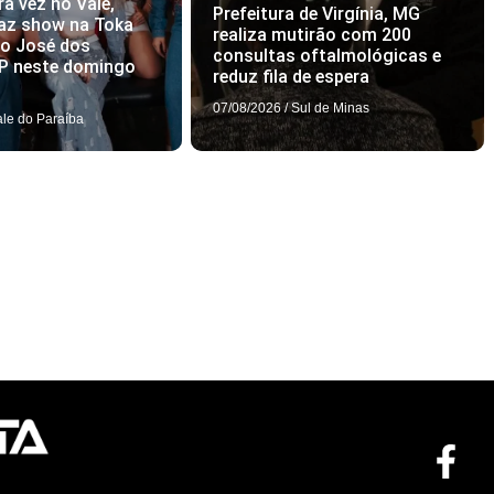
ra vez no Vale,
Prefeitura de Virgínia, MG
az show na Toka
realiza mutirão com 200
ão José dos
consultas oftalmológicas e
P neste domingo
reduz fila de espera
07/08/2026
/
Sul de Minas
ale do Paraíba