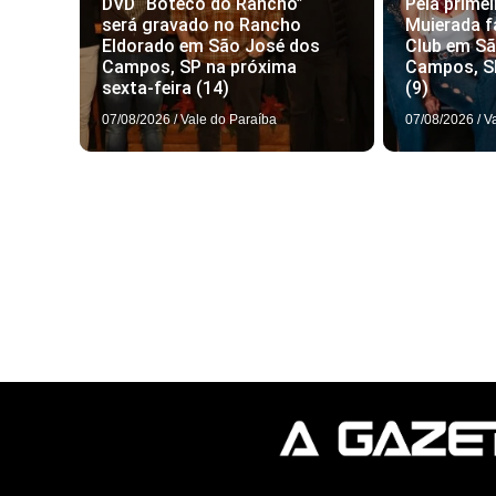
DVD “Boteco do Rancho”
Pela primei
será gravado no Rancho
Muierada f
Eldorado em São José dos
Club em S
Campos, SP na próxima
Campos, S
sexta-feira (14)
(9)
07/08/2026
/
Vale do Paraíba
07/08/2026
/
V