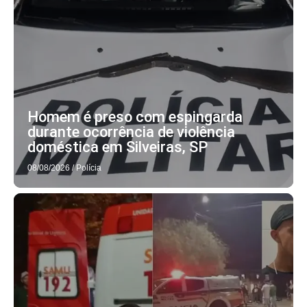
Homem é preso com espingarda
durante ocorrência de violência
doméstica em Silveiras, SP
08/08/2026
/
Polícia