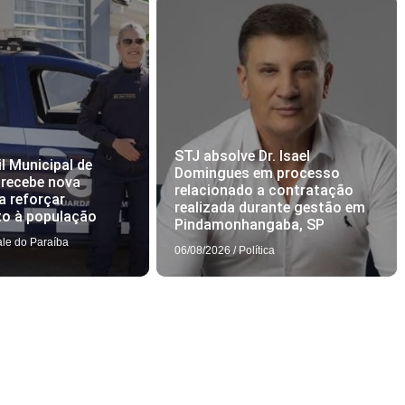
STJ absolve Dr. Isael
l Municipal de
Domingues em processo
 recebe nova
relacionado a contratação
a reforçar
realizada durante gestão em
to à população
Pindamonhangaba, SP
ale do Paraíba
06/08/2026
/
Política