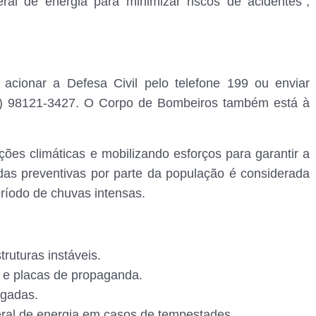
ral de energia para minimizar riscos de acidentes”,
cionar a Defesa Civil pelo telefone 199 ou enviar
) 98121-3427. O Corpo de Bombeiros também está à
es climáticas e mobilizando esforços para garantir a
as preventivas por parte da população é considerada
eríodo de chuvas intensas.
truturas instáveis.
o e placas de propaganda.
agadas.
geral de energia em casos de tempestades.