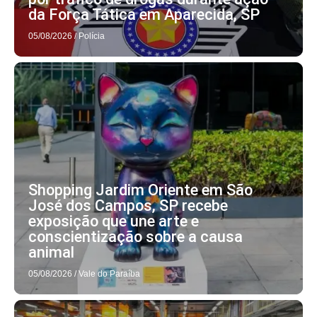
da Força Tática em Aparecida, SP
05/08/2026
/
Polícia
Shopping Jardim Oriente em São
José dos Campos, SP recebe
exposição que une arte e
conscientização sobre a causa
animal
05/08/2026
/
Vale do Paraíba