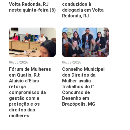
Volta Redonda, RJ
conduzidos à
nesta quinta-feira (6)
delegacia em Volta
Redonda, RJ
06/08/2026
06/08/2026
Fórum de Mulheres
Conselho Municipal
em Quatis, RJ:
dos Direitos da
Aluísio d’Elias
Mulher avalia
reforça
trabalhos do I°
compromisso da
Concurso de
gestão com a
Desenho em
proteção e os
Brazópolis, MG
direitos das
mulheres