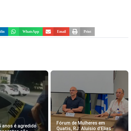
din
WhatsApp
Email
Print
Fórum de Mulheres em
5 anos é agredido
Quatis, RJ: Aluísio d’Elias