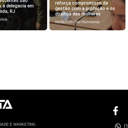
lescentes são
reforça compromisso da
 à delegacia em
gestão com a proteção e os
nda, RJ
direitos das mulheres
olícia
06/08/2026
/
Sul Fluminense
DADE E MARKETING
(