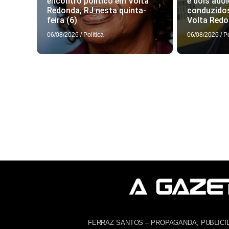
encontro político em Volta
e dois ado
Redonda, RJ nesta quinta-
conduzidos
feira (6)
Volta Redo
06/08/2026
/
Política
06/08/2026
/
P
FERRAZ SANTOS – PROPAGANDA, PUBLICI