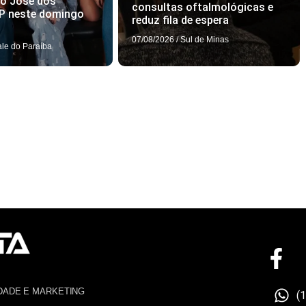
ão José dos
consultas oftalmológicas e
P neste domingo
reduz fila de espera
07/08/2026
/
Sul de Minas
ale do Paraíba
DADE E MARKETING
(
4