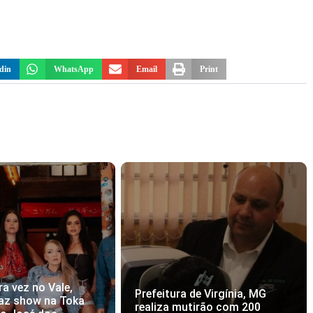
din
WhatsApp
Email
Print
ra vez no Vale,
Prefeitura de Virgínia, MG
az show na Toka
realiza mutirão com 200