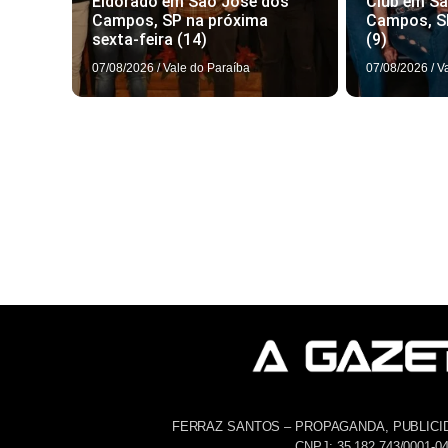
Eldorado em São José dos
Club em S
Campos, SP na próxima
Campos, S
sexta-feira (14)
(9)
07/08/2026
/
Vale do Paraíba
07/08/2026
/
V
FERRAZ SANTOS – PROPAGANDA, PUBLICI
CNPJ: 35.182.743/0001-0