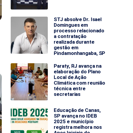
STJ absolve Dr. Isael
Domingues em
processo relacionado
a contratação
realizada durante
gestão em
Pindamonhangaba, SP
Paraty, RJ avança na
elaboração do Plano
Local de Ação
Climática com reunião
técnica entre
secretarias
Educação de Canas,
SP avança no IDEB
2025 e município
registra melhora nos
Anos Iniciais do