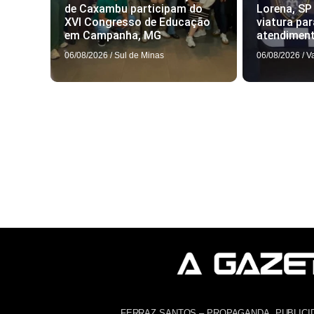
de Caxambu participam do
Lorena, SP
XVI Congresso de Educação
viatura par
em Campanha, MG
atendimen
06/08/2026
/
Sul de Minas
06/08/2026
/
V
FERRAZ SANTOS – PROPAGANDA, PUBLICI