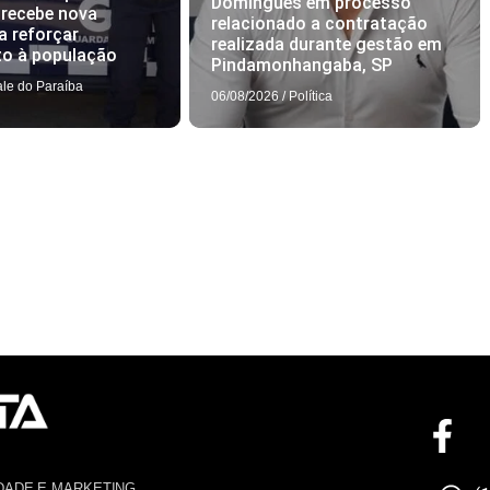
Domingues em processo
 recebe nova
relacionado a contratação
a reforçar
realizada durante gestão em
to à população
Pindamonhangaba, SP
ale do Paraíba
06/08/2026
/
Política
DADE E MARKETING