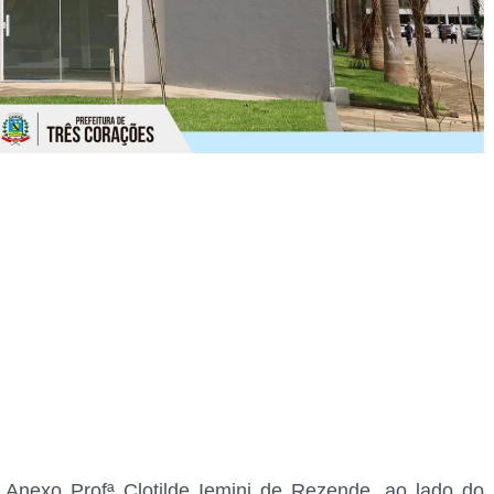
o Anexo Profª Clotilde Iemini de Rezende, ao lado do