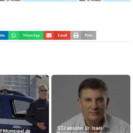
din
WhatsApp
Email
Print
STJ absolve Dr. Isael
l Municipal de